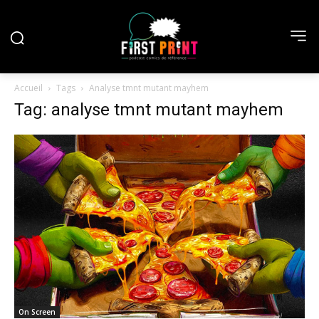
Accueil
Tags
Analyse tmnt mutant mayhem
Tag: analyse tmnt mutant mayhem
On Screen