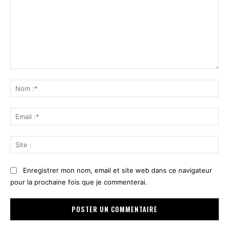
Commenter
:
No
:*
Ema
:*
Sit
:
Enregistrer mon nom, email et site web dans ce navigateur
pour la prochaine fois que je commenterai.