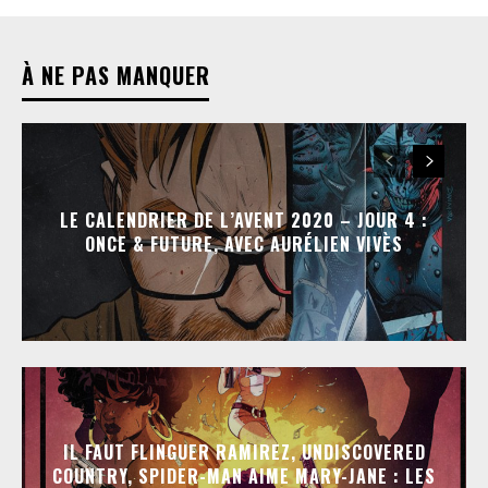
À NE PAS MANQUER
LE CALENDRIER DE L’AVENT 2020 – JOUR 4 :
ONCE & FUTURE, AVEC AURÉLIEN VIVÈS
IL FAUT FLINGUER RAMIREZ, UNDISCOVERED
COUNTRY, SPIDER-MAN AIME MARY-JANE : LES