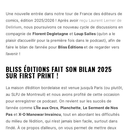
Une nouvelle entrée dans notre tour de France des éditeurs de
comics, édition 2025/2026 ! Après avoir
reçu Laurent Lerner de
Delirium
, nous poursuivons ce nouveau cycle de discussions en
compagnie de
Florent Degletagne
et
Loup Salles
(qu’on a le
plaisir d’accueillir pour la première fois dans le podcast), afin de
faire le bilan de l’année pour
Bliss Éditions
et de regarder vers
l’avenir !
BLISS ÉDITIONS FAIT SON BILAN 2025
SUR FIRST PRINT !
La maison d’édition bordelaise est venue jusqu’à Paris (ou plutôt,
au SLPJ de Montreuil) et nous avons profité de cette occasion
pour enregistrer ce podcast. On revient sur les succès de
l’année comme
L’Île aux Orcs
,
Planchette
,
Le Serment de Nos
Pas
et
X-O Manowar Invaincu
, tout en abordant les difficultés
du milieu de l’édition, qui n’est jamais bien facile, surtout dans
l’indé. À ce propos d’ailleurs, on vous permet de mettre deux