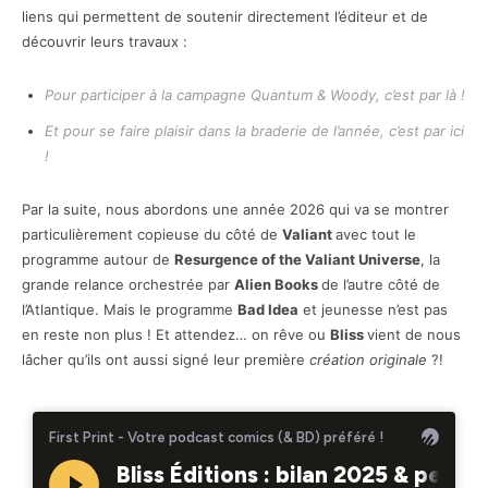
liens qui permettent de soutenir directement l’éditeur et de
découvrir leurs travaux :
Pour participer à la campagne Quantum & Woody, c’est par là !
Et pour se faire plaisir dans la braderie de l’année, c’est par ici
!
Par la suite, nous abordons une année 2026 qui va se montrer
particulièrement copieuse du côté de
Valiant
avec tout le
programme autour de
Resurgence of the Valiant Universe
, la
grande relance orchestrée par
Alien Books
de l’autre côté de
l’Atlantique. Mais le programme
Bad Idea
et jeunesse n’est pas
en reste non plus ! Et attendez… on rêve ou
Bliss
vient de nous
lâcher qu’ils ont aussi signé leur première
création originale
?!