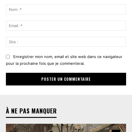
Commenter
:
No
:*
Ema
:*
Sit
:
Enregistrer mon nom, email et site web dans ce navigateur
pour la prochaine fois que je commenterai.
À NE PAS MANQUER