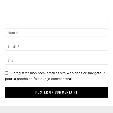
Commenter
:
No
:*
Ema
:*
Sit
:
Enregistrer mon nom, email et site web dans ce navigateur
pour la prochaine fois que je commenterai.