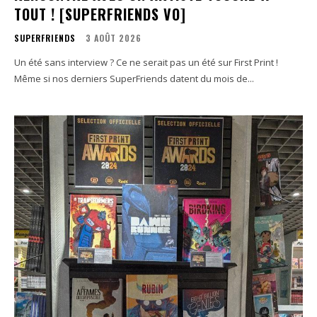
TOUT ! [SUPERFRIENDS VO]
SUPERFRIENDS
3 AOÛT 2026
Un été sans interview ? Ce ne serait pas un été sur First Print !
Même si nos derniers SuperFriends datent du mois de...