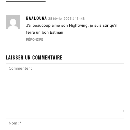
BAALOUGA
28 février 2025 à 15h48
J’ai beaucoup aimé son Nightwing, je suis sûr qu’il
ferra un bon Batman
RÉPONDRE
LAISSER UN COMMENTAIRE
Commenter
:
No
:*