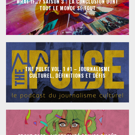
WHAT IF…? SAISON 3 : LA CONCLUSION DONT
TOUT LE MONDE SE FOUT
THE PULSE VOL. 1 #1 – JOURNALISME
CULTUREL, DÉFINITIONS ET DÉFIS