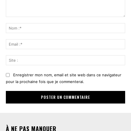
Commenter
:
No
:*
Ema
:*
Sit
:
Enregistrer mon nom, email et site web dans ce navigateur
pour la prochaine fois que je commenterai.
À NE PAS MANQUER