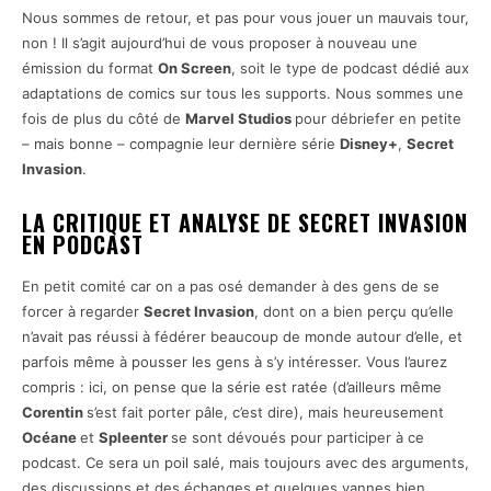
Nous sommes de retour, et pas pour vous jouer un mauvais tour,
non ! Il s’agit aujourd’hui de vous proposer à nouveau une
émission du format
On Screen
, soit le type de podcast dédié aux
adaptations de comics sur tous les supports. Nous sommes une
fois de plus du côté de
Marvel Studios
pour débriefer en petite
– mais bonne – compagnie leur dernière série
Disney+
,
Secret
Invasion
.
LA CRITIQUE ET ANALYSE DE SECRET INVASION
EN PODCAST
En petit comité car on a pas osé demander à des gens de se
forcer à regarder
Secret Invasion
, dont on a bien perçu qu’elle
n’avait pas réussi à fédérer beaucoup de monde autour d’elle, et
parfois même à pousser les gens à s’y intéresser. Vous l’aurez
compris : ici, on pense que la série est ratée (d’ailleurs même
Corentin
s’est fait porter pâle, c’est dire), mais heureusement
Océane
et
Spleenter
se sont dévoués pour participer à ce
podcast. Ce sera un poil salé, mais toujours avec des arguments,
des discussions et des échanges et quelques vannes bien