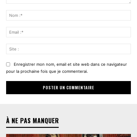
Commenter
:
No
:*
Ema
:*
Sit
:
Enregistrer mon nom, email et site web dans ce navigateur
pour la prochaine fois que je commenterai.
À NE PAS MANQUER