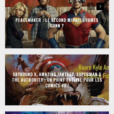
PEACEMAKER : LE SECOND MIRACLE JAMES
GUNN ?
SKYBOUND X, AMAZING FANTASY, SUPERMAN &
THE AUTHORITY : UN POINT ESTIVAL POUR LES
COMICS VO !