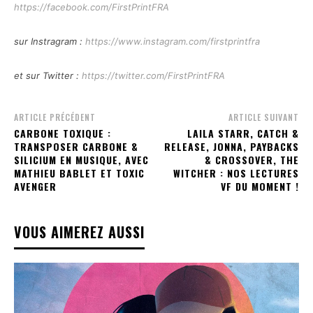
https://facebook.com/FirstPrintFRA
sur Instragram :
https://www.instagram.com/firstprintfra
et sur Twitter :
https://twitter.com/FirstPrintFRA
ARTICLE PRÉCÉDENT
ARTICLE SUIVANT
CARBONE TOXIQUE :
LAILA STARR, CATCH &
TRANSPOSER CARBONE &
RELEASE, JONNA, PAYBACKS
SILICIUM EN MUSIQUE, AVEC
& CROSSOVER, THE
MATHIEU BABLET ET TOXIC
WITCHER : NOS LECTURES
AVENGER
VF DU MOMENT !
VOUS AIMEREZ AUSSI