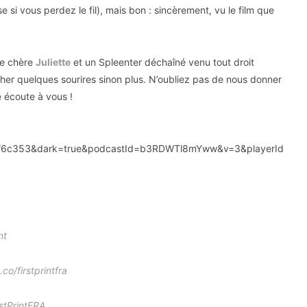
 si vous perdez le fil), mais bon : sincèrement, vu le film que
re chère
Juliette
et un Spleenter déchaîné venu tout droit
âcher quelques sourires sinon plus. N’oubliez pas de nous donner
e écoute à vous !
3f6c353&dark=true&podcastId=b3RDWTl8mYww&v=3&playerId
nt
co/firstprintfra
stPrintFRA