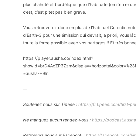
plus chahuté et bordélique que d’habitude (on s’en excuse
c’est, c’est p’tet pas bien grave.
Vous retrouverez donc en plus de l’habituel Corentin not
d’Earth-3 pour une émission qui devrait, a priori, vous l
toute la force possible avec vos partages !! Et très bonn
https://player.ausha.co/index.html?
showId=brD4AcZP3Zzm&display=horizontal&color=%2
=ausha-HBln
—
Soutenez nous sur Tipeee :
https://fr.tipeee.com/first-pri
Ne manquez aucun rendez-vous :
https://podcast.ausha.
Retrouvez nous sur Facebook :
https://facebook.com/Fir