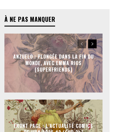
À NE PAS MANQUER
ANZUELO : PLONGÉE DANS LA FIN DU
MONDE, AVEC EMMA RIOS
[SUPERFRIENDS]
FRONT PAGE : L’ACTUALITÉ COMICS