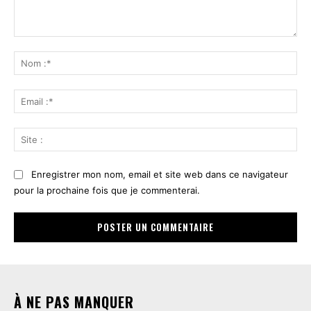
Commenter
:
No
:*
Ema
:*
Sit
:
Enregistrer mon nom, email et site web dans ce navigateur
pour la prochaine fois que je commenterai.
À NE PAS MANQUER