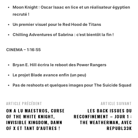
Moon Knight : Oscar Isaac en lice et un réalisateur égyptien
recruté !
Un premier visuel pour le Red Hood de Titans
Chilling Adventures of Sabrina : c’est bientôt la fin !
CINEMA – 1:16:55
Bryan E. Hill écrira le reboot des Power Rangers
Le projet Blade avance enfin (un peu)
Pas de reshoots et quelques images pour The Suicide Squad
ARTICLE PRÉCÉDENT
ARTICLE SUIVANT
ON A LU MAESTROS, CURSE
LES BACK ISSUES DU
OF THE WHITE KNIGHT,
RECONFINEMENT – JOUR 1 :
INVISIBLE KINGDOM, DAWN
THE WEATHERMAN, AVEC
OF X ET TANT D’AUTRES !
REPUBL33K