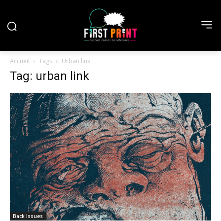
Accueil
Tags
Urban link
Tag: urban link
Back Issues