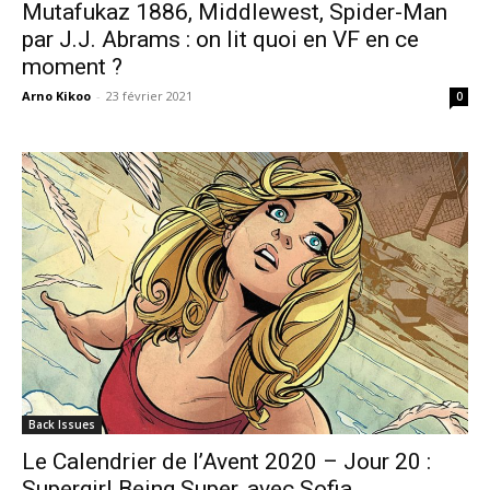
Mutafukaz 1886, Middlewest, Spider-Man
par J.J. Abrams : on lit quoi en VF en ce
moment ?
Arno Kikoo
-
23 février 2021
0
Back Issues
Le Calendrier de l’Avent 2020 – Jour 20 :
Supergirl Being Super, avec Sofia