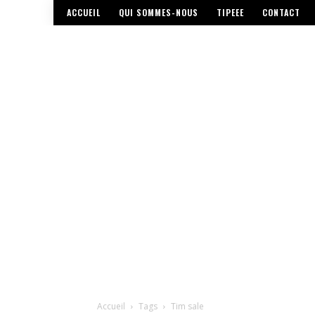
ACCUEIL
QUI SOMMES-NOUS
TIPEEE
CONTACT
Accueil
Tags
Tim sale