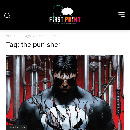
Accueil
Tags
The punisher
Tag: the punisher
Back Issues