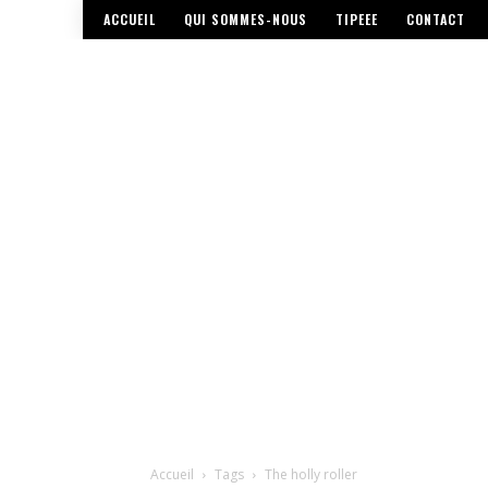
ACCUEIL
QUI SOMMES-NOUS
TIPEEE
CONTACT
Accueil
Tags
The holly roller