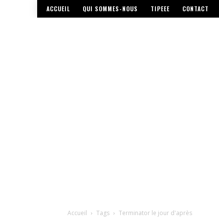
ACCUEIL
QUI SOMMES-NOUS
TIPEEE
CONTACT
Accueil
Tags
Terminator le jour d'après