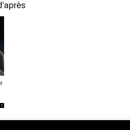
d'après
r
1