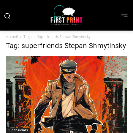
Accueil
Tags
Superfriends Stepan Shmytinsky
Tag: superfriends Stepan Shmytinsky
SuperFriends