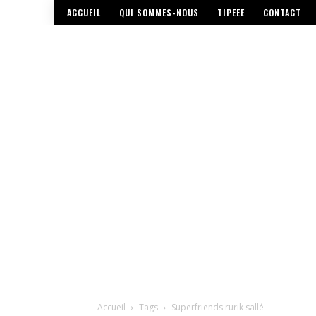
ACCUEIL
QUI SOMMES-NOUS
TIPEEE
CONTACT
Accueil
Tags
Superfriends rurik sallé