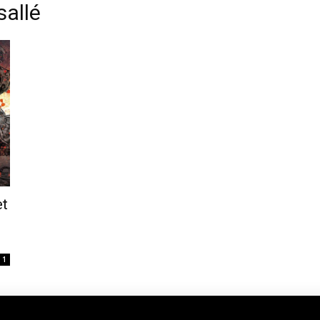
sallé
et
1