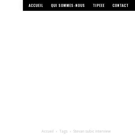
ACCUEIL
QUI SOMMES-NOUS
TIPEEE
CONTACT
Accueil
Tags
Stevan subic interview