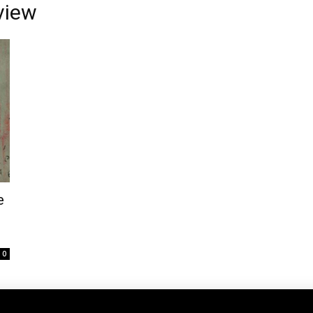
view
e
0