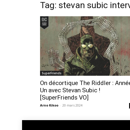
Tag: stevan subic inter
SuperFriends
On décortique The Riddler : Anné
Un avec Stevan Subic !
[SuperFriends VO]
Arno Kikoo
-
20 mars 2024