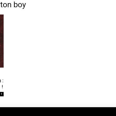
eton boy
 :
 !
1