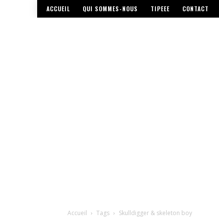
ACCUEIL
QUI SOMMES-NOUS
TIPEEE
CONTACT
Accueil
Tags
Skulldigger & skeleton boy