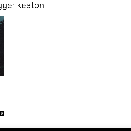
igger keaton
,
6