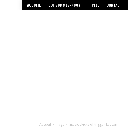
ACCUEIL
QUI SOMMES-NOUS
TIPEEE
CONTACT
Accueil
Tags
Six sidekicks of trigger keaton