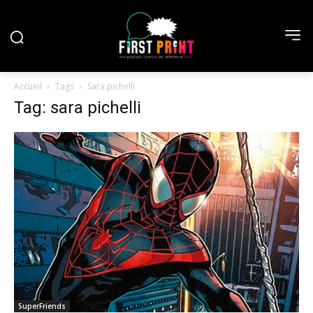
Accueil
Tags
Sara pichelli
Tag: sara pichelli
SuperFriends