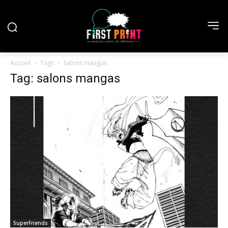
Accueil
Tags
Salons mangas
Tag: salons mangas
SuperFriends