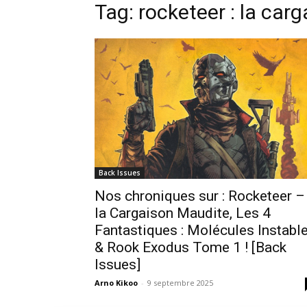
Tag: rocketeer : la car
Back Issues
Nos chroniques sur : Rocketeer –
la Cargaison Maudite, Les 4
Fantastiques : Molécules Instabl
& Rook Exodus Tome 1 ! [Back
Issues]
Arno Kikoo
-
9 septembre 2025