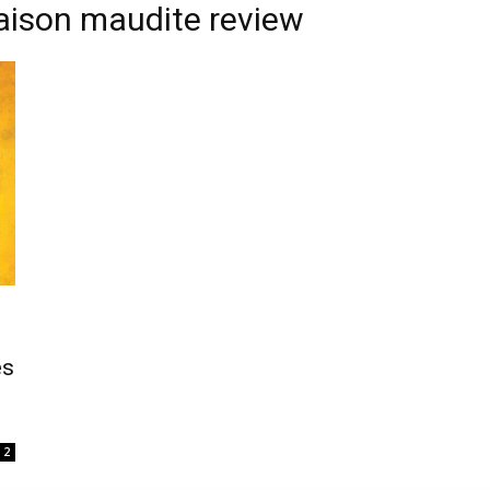
gaison maudite review
es
2