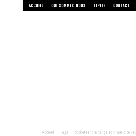
ACCUEIL
QUI SOMMES-NOUS
TIPEEE
CONTACT
Accueil
Tags
Rocketeer : la cargaison maudite re