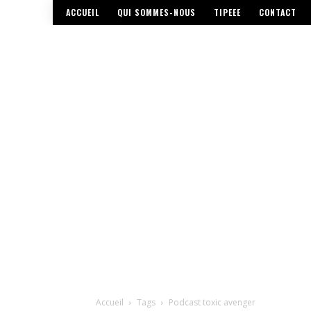
ACCUEIL
QUI SOMMES-NOUS
TIPEEE
CONTACT
Accueil
Tags
Podcast toxic avenger