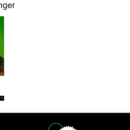
nger
1