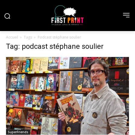
Accueil
Tags
Podcast stéphane soulier
Tag: podcast stéphane soulier
SuperFriends