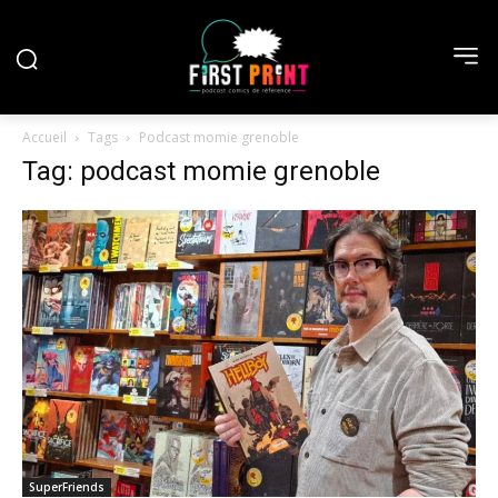
Accueil
Tags
Podcast momie grenoble
Tag: podcast momie grenoble
SuperFriends