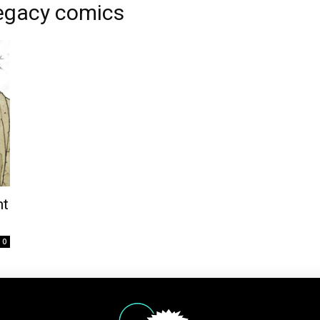
legacy comics
nt
0