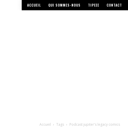
ACCUEIL
QUI SOMMES-NOUS
TIPEEE
CONTACT
Accueil
Tags
Podcast jupiter's legacy comics