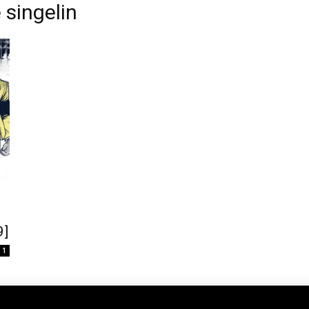
 singelin
9]
1