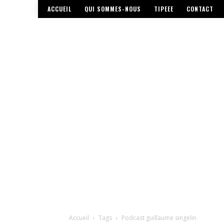
ACCUEIL
QUI SOMMES-NOUS
TIPEEE
CONTACT
Accueil
Tags
Podcast guillaume singelin