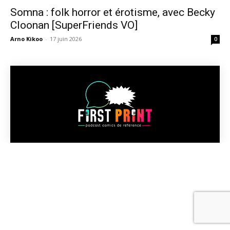
Somna : folk horror et érotisme, avec Becky
Cloonan [SuperFriends VO]
Arno Kikoo
-
17 juin 2026
0