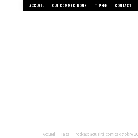
ACCUEIL
QUI SOMMES-NOUS
TIPEEE
CONTACT
Accueil
Tags
Podcast actualité comics octobre 2