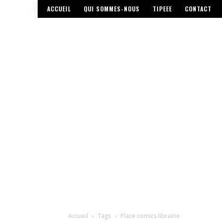
ACCUEIL
QUI SOMMES-NOUS
TIPEEE
CONTACT
Accueil
Tags
Place comics librairie