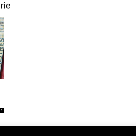
rie
1