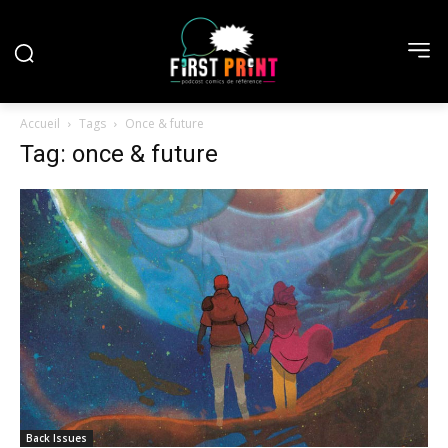
Accueil
Tags
Once & future
Tag: once & future
Back Issues