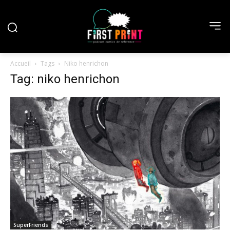
Accueil
Tags
Niko henrichon
Tag: niko henrichon
SuperFriends