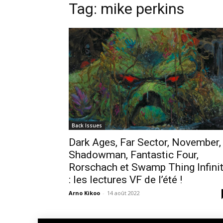
Tag: mike perkins
Back Issues
Dark Ages, Far Sector, November,
Shadowman, Fantastic Four,
Rorschach et Swamp Thing Infini
: les lectures VF de l’été !
Arno Kikoo
-
14 août 2022