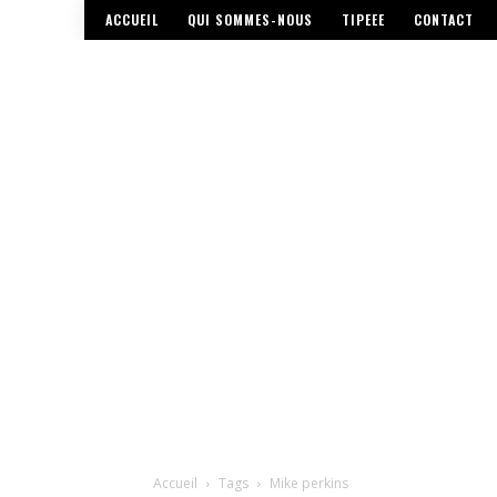
ACCUEIL
QUI SOMMES-NOUS
TIPEEE
CONTACT
Accueil
Tags
Mike perkins