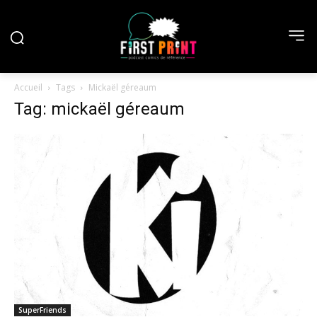
Accueil
Tags
Mickaël géreaum
Tag: mickaël géreaum
SuperFriends