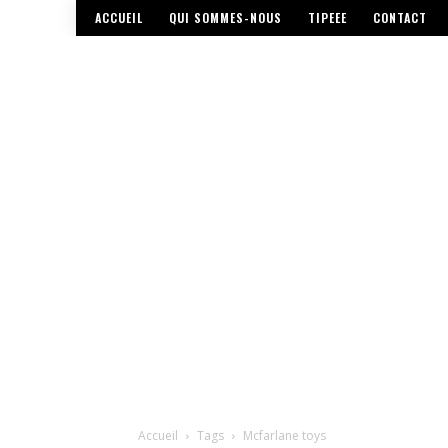
ACCUEIL
QUI SOMMES-NOUS
TIPEEE
CONTACT
Accueil
Tags
Mcfarlane toys