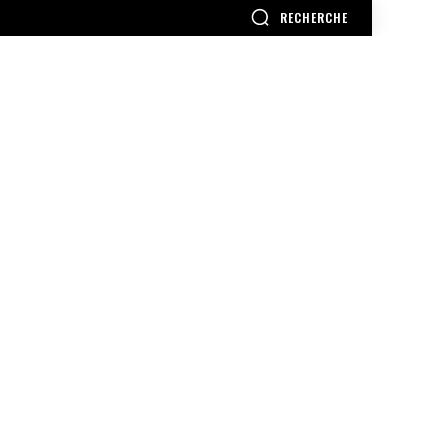
RECHERCHE