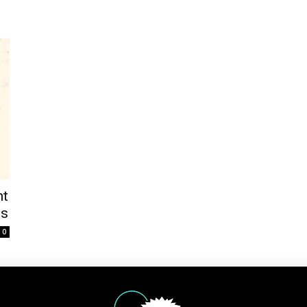
nt
os
0