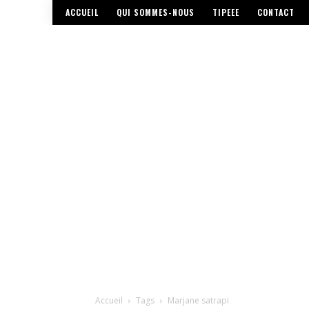
ACCUEIL
QUI SOMMES-NOUS
TIPEEE
CONTACT
Accueil
Tags
Marjane satrapi