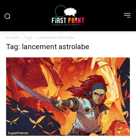
Accueil
Tags
Lancement astrolabe
Tag: lancement astrolabe
SuperFriends