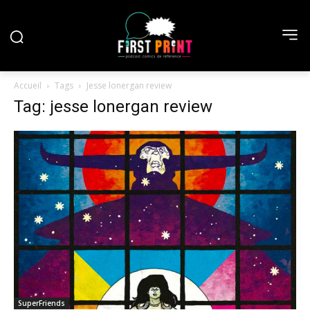
Accueil
Tags
Jesse lonergan review
Tag: jesse lonergan review
SuperFriends