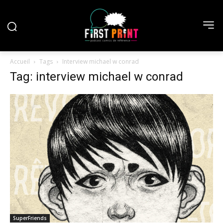
Accueil
Tags
Interview michael w conrad
Tag: interview michael w conrad
SuperFriends