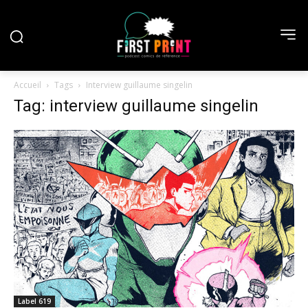
Accueil
Tags
Interview guillaume singelin
Tag: interview guillaume singelin
Label 619