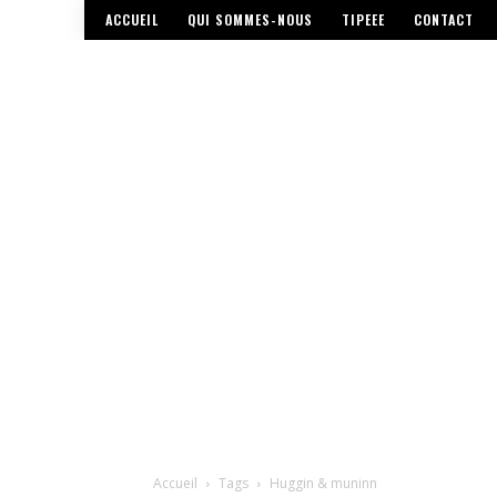
ACCUEIL
QUI SOMMES-NOUS
TIPEEE
CONTACT
Accueil
Tags
Huggin & muninn