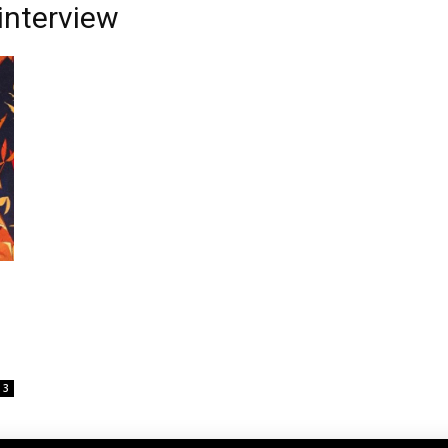
interview
3