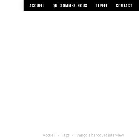
ACCUEIL
QUI SOMMES-NOUS
TIPEEE
CONTACT
Accueil
Tags
François hercouet interview