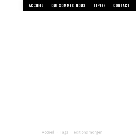
ACCUEIL
QUI SOMMES-NOUS
TIPEEE
CONTACT
Accueil
Tags
éditions morgen