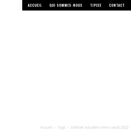
ACCUEIL
QUI SOMMES-NOUS
TIPEEE
CONTACT
Accueil
Tags
Débrief actualité comics août 2022