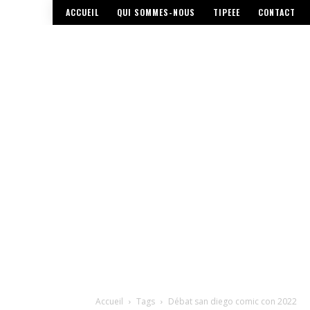
ACCUEIL
QUI SOMMES-NOUS
TIPEEE
CONTACT
Accueil
Tags
Débat san diego comic con 2022