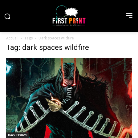
Accueil
Tags
Dark spaces wildfire
Tag: dark spaces wildfire
Back Issues