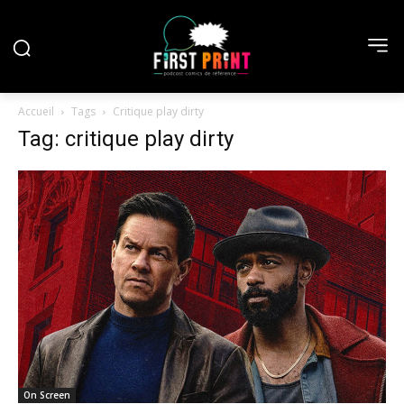
Accueil
Tags
Critique play dirty
Tag: critique play dirty
On Screen