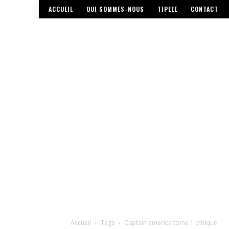
ACCUEIL
QUI SOMMES-NOUS
TIPEEE
CONTACT
Accueil
Tags
Captain america tome 1 critique