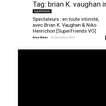
Tag: brian K. vaughan i
SuperFriends
Spectateurs : en toute intimité,
avec Brian K. Vaughan & Niko
Henrichon [SuperFriends VO]
Arno Kikoo
-
29 décembre 2025