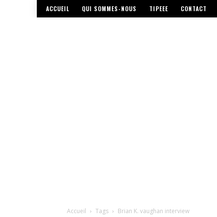
ACCUEIL
QUI SOMMES-NOUS
TIPEEE
CONTACT
Accueil
Tags
Brian K. vaughan interview